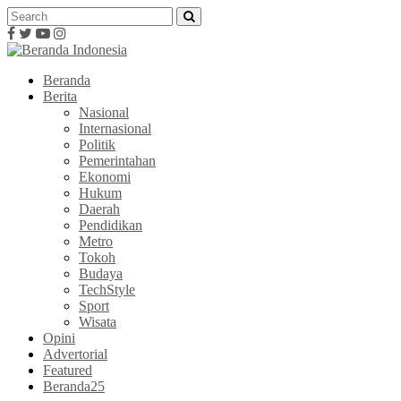
Beranda
Berita
Nasional
Internasional
Politik
Pemerintahan
Ekonomi
Hukum
Daerah
Pendidikan
Metro
Tokoh
Budaya
TechStyle
Sport
Wisata
Opini
Advertorial
Featured
Beranda25