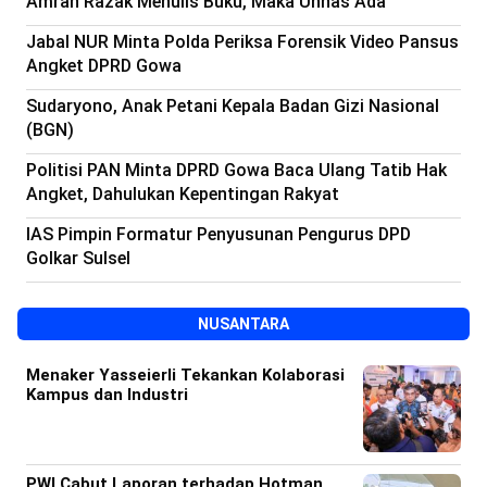
Amran Razak Menulis Buku, Maka Unhas Ada
Beranda
Indonesia
Jabal NUR Minta Polda Periksa Forensik Video Pansus
.
All
Angket DPRD Gowa
Right
Reserved
Sudaryono, Anak Petani Kepala Badan Gizi Nasional
(BGN)
Politisi PAN Minta DPRD Gowa Baca Ulang Tatib Hak
Angket, Dahulukan Kepentingan Rakyat
IAS Pimpin Formatur Penyusunan Pengurus DPD
Golkar Sulsel
NUSANTARA
Menaker Yasseierli Tekankan Kolaborasi
Kampus dan Industri
PWI Cabut Laporan terhadap Hotman