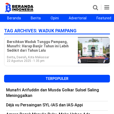
Beranda
Berita
Opini
Advertorial
Featured
Beranda
Berita
Opini
Advertorial
Featured
Beranda25
TAG ARCHIVES:
WADUK PAMPANG
SEGMEN
Bersihkan Waduk Tunggu Pampang,
Munafri: Harap Banjir Tahun ini Lebih
Nusantara
Jabodetabek
Sulselbar
Kota Makassar
Sedikit dari Tahun Lalu
,
,
Berita
Daerah
Kota Makassar
22 Agustus 2025 - 1:35 pm
TERPOPULER
Munafri Arifuddin dan Musda Golkar Sulsel Saling
Meninggalkan
Déjà vu Persaingan SYL-IAS dan IAS-Appi
©
Copyright
2026