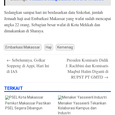
Sedangkan sampai hari ini berdasarkan data Siskohat, jumlah
Jemaah haji asal Embarkasi Makassar yang wafat sudah mencapai
angka 22 orang, Sebagian besar wafat di Kota Mekkah dan
dimakamkan di Sharaya.
Embarkasi Makassar
Haji
Kemenag
Post
←
Sebelumnya, Golkar
Presiden Komisaris Didik
navigation
Soppeng di Appi, Hari Ini
J. Rachbini dan Komisaris
di IAS
Maqbul Halim Diganti di
RUPST PT GMTD
→
TERKAIT
Pemkot Makassar Pastikan
Menaker Yasseierli Tekankan
PSEL Segera Dibangun
Kolaborasi Kampus dan
Industri