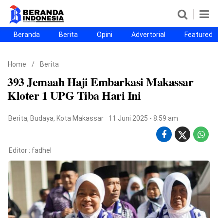
Beranda
Berita
Opini
Advertorial
Featured
Beranda
Berita
Opini
Advertorial
Featured
Beranda25
Home
/
Berita
SEGMEN
393 Jemaah Haji Embarkasi Makassar
Nusantara
Jabodetabek
Sulselbar
Kota Makassar
Kloter 1 UPG Tiba Hari Ini
Berita
,
Budaya
,
Kota Makassar
11 Juni 2025 - 8:59 am
Editor :
fadhel
©
Copyright
2026