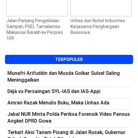
n
Jalan Panjang Pengelolaan
Unhas dan Nickel Industries
W
Sampah, PSEL Tamalanrea
Kerjasama Penghargaan
P
Makassar Beralih ke Perpres
Beasiswa
109
TERPOPULER
Munafri Arifuddin dan Musda Golkar Sulsel Saling
Meninggalkan
Déjà vu Persaingan SYL-IAS dan IAS-Appi
Amran Razak Menulis Buku, Maka Unhas Ada
Jabal NUR Minta Polda Periksa Forensik Video Pansus
Angket DPRD Gowa
Terkait Aksi Tanam Pisang di Jalan Rusak, Gubernur