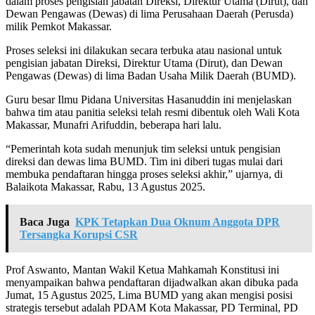
dalam proses pengisian jabatan Direksi, Direktur Utama (Dirut), dan
Dewan Pengawas (Dewas) di lima Perusahaan Daerah (Perusda)
milik Pemkot Makassar.
Proses seleksi ini dilakukan secara terbuka atau nasional untuk
pengisian jabatan Direksi, Direktur Utama (Dirut), dan Dewan
Pengawas (Dewas) di lima Badan Usaha Milik Daerah (BUMD).
Guru besar Ilmu Pidana Universitas Hasanuddin ini menjelaskan
bahwa tim atau panitia seleksi telah resmi dibentuk oleh Wali Kota
Makassar, Munafri Arifuddin, beberapa hari lalu.
“Pemerintah kota sudah menunjuk tim seleksi untuk pengisian
direksi dan dewas lima BUMD. Tim ini diberi tugas mulai dari
membuka pendaftaran hingga proses seleksi akhir,” ujarnya, di
Balaikota Makassar, Rabu, 13 Agustus 2025.
Baca Juga
KPK Tetapkan Dua Oknum Anggota DPR
Tersangka Korupsi CSR
Prof Aswanto, Mantan Wakil Ketua Mahkamah Konstitusi ini
menyampaikan bahwa pendaftaran dijadwalkan akan dibuka pada
Jumat, 15 Agustus 2025, Lima BUMD yang akan mengisi posisi
strategis tersebut adalah PDAM Kota Makassar, PD Terminal, PD