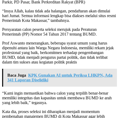
Parkir, PD Pasar, Bank Perkreditan Rakyat (BPR)
“Insya Allah, kalau tidak ada halangan, pendaftaran akan dimulai
hari Jumat. Semua informasi lengkap bisa diakses melalui situs resmi
Pemerintah Kota Makassar,” tambahnya.
Persyaratan calon peserta seleksi merujuk pada Peraturan
Pemerintah (PP) Nomor 54 Tahun 2017 tentang BUMD.
Prof Aswanto menerangkan, beberapa syarat umum yang harus
dipenuhi antara lain Warga Negara Indonesia, memiliki rekam jejak
profesional yang baik, berkomitmen terhadap pengembangan
BUMD, tidak menjadi pengurus partai politik, dan tidak terlibat
dalam tim sukses atau kegiatan politik praktis
Baca Juga
KPK Gunakan AI untuk Periksa LHKPN, Ada
341 Laporan Diselidiki
“Kami ingin memastikan bahwa calon yang terpilih benar-benar
memiliki integritas dan kapasitas untuk membawa BUMD ke arah
yang lebih baik,” tegasnya.
Kata dia, proses seleksi ini diharapkan menjadi momentum
pembenahan manajemen BUMD di Kota Makassar agar lebih