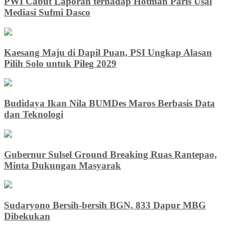
PWI Cabut Laporan terhadap Hotman Paris Usai
Mediasi Sufmi Dasco
Kaesang Maju di Dapil Puan, PSI Ungkap Alasan
Pilih Solo untuk Pileg 2029
Budidaya Ikan Nila BUMDes Maros Berbasis Data
dan Teknologi
Gubernur Sulsel Ground Breaking Ruas Rantepao,
Minta Dukungan Masyarak
Sudaryono Bersih-bersih BGN, 833 Dapur MBG
Dibekukan