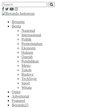
Beranda
Berita
Nasional
Internasional
Politik
Pemerintahan
Ekonomi
Hukum
Daerah
Pendidikan
Metro
Tokoh
Budaya
TechStyle
Sport
Wisata
Opini
Advertorial
Featured
Beranda25