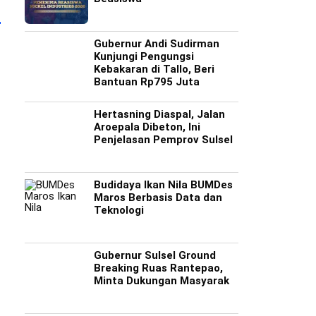
Gubernur Andi Sudirman
Kunjungi Pengungsi
Kebakaran di Tallo, Beri
Bantuan Rp795 Juta
Hertasning Diaspal, Jalan
Aroepala Dibeton, Ini
Penjelasan Pemprov Sulsel
Unhas dan Nickel
Walikota Makassar
Gubernur Andi
Industries Kerjasama
Periksa Persiapan
Kunjungi Peng
Penghargaan Beasiswa
Sanitary Landfill
Kebakaran di Ta
Bantuan Rp79
Budidaya Ikan Nila BUMDes
Maros Berbasis Data dan
Teknologi
Gubernur Sulsel Ground
Breaking Ruas Rantepao,
Minta Dukungan Masyarak