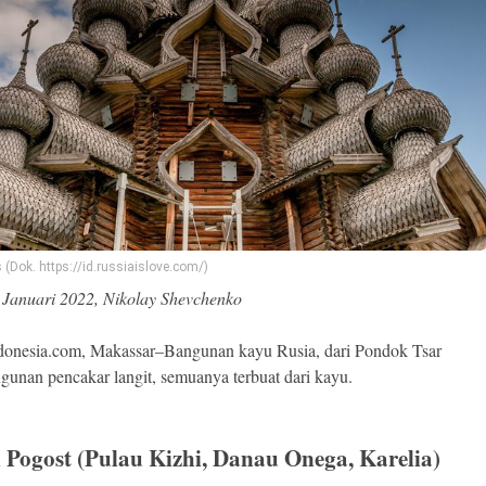
 (Dok. https://id.russiaislove.com/)
 Januari 2022, Nikolay Shevchenko
donesia.com, Makassar–Bangunan kayu Rusia, dari Pondok Tsar
gunan pencakar langit, semuanya terbuat dari kayu.
i Pogost (Pulau Kizhi, Danau Onega, Karelia)