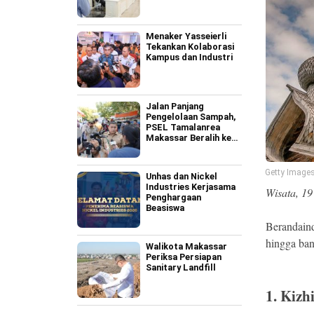
Menaker Yasseierli
Tekankan Kolaborasi
Kampus dan Industri
Jalan Panjang
Pengelolaan Sampah,
PSEL Tamalanrea
Makassar Beralih ke
Perpres 109
Getty Images
Unhas dan Nickel
Industries Kerjasama
Wisata, 19
Penghargaan
Beasiswa
Berandain
hingga ban
Walikota Makassar
Periksa Persiapan
Sanitary Landfill
1. Kizh