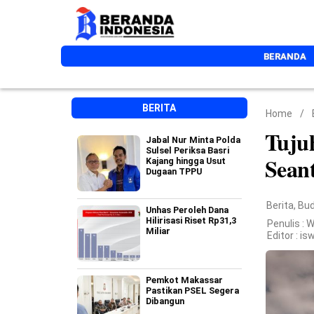
BERANDA
BERITA
Home
/
Tuju
Jabal Nur Minta Polda
Sulsel Periksa Basri
Sean
Kajang hingga Usut
Dugaan TPPU
Berita
,
Bu
Unhas Peroleh Dana
Hilirisasi Riset Rp31,3
Penulis : 
Miliar
Editor :
is
Pemkot Makassar
Pastikan PSEL Segera
Dibangun