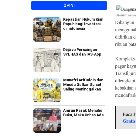
OPINI
MatthiasKabe
Kepastian Hukum Kian
Dibangun l
Rapuh bagi Investasi
di Indonesia
menggunaka
didirikan 
ribuan bat
Déjà vu Persaingan
SYL-IAS dan IAS-Appi
Kompleks i
pagar kayu
Transfigur
dilengkapi
Munafri Arifuddin dan
Musda Golkar Sulsel
kebaktian
Saling Meninggalkan
mendaftark
Amran Razak Menulis
Baca J
Buku, Maka Unhas Ada
Gratis