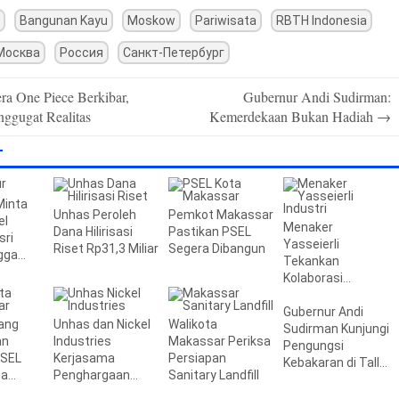
Bangunan Kayu
Moskow
Pariwisata
RBTH Indonesia
Москва
Россия
Санкт-Петербург
a One Piece Berkibar,
Gubernur Andi Sudirman:
nggugat Realitas
Kemerdekaan Bukan Hadiah
→
T
Minta
Unhas Peroleh
Pemkot Makassar
el
Menaker
Dana Hilirisasi
Pastikan PSEL
sri
Yasseierli
Riset Rp31,3 Miliar
Segera Dibangun
gga
Tekankan
an
Kolaborasi
Kampus dan
Industri
Gubernur Andi
jang
Unhas dan Nickel
Walikota
Sudirman Kunjungi
an
Industries
Makassar Periksa
Pengungsi
PSEL
Kerjasama
Persiapan
Kebakaran di Tallo,
ea
Penghargaan
Sanitary Landfill
Beri Bantuan
Beralih
Beasiswa
Rp795 Juta