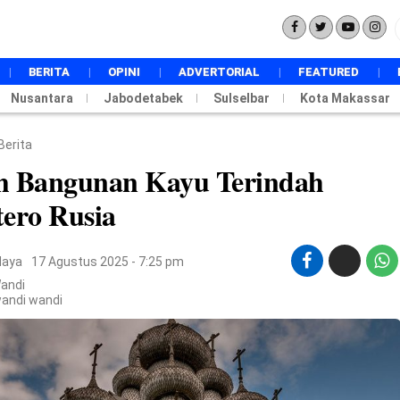
BERITA
OPINI
ADVERTORIAL
FEATURED
Nusantara
Jabodetabek
NASIONAL
Sulselbar
Kota Makassar
INTERNASIONAL
POLITIK
Berita
PEMERINTAHAN
h Bangunan Kayu Terindah
EKONOMI
tero Rusia
HUKUM
DAERAH
PENDIDIKAN
daya
17 Agustus 2025 - 7:25 pm
METRO
TOKOH
Wandi
wandi wandi
BUDAYA
TECHSTYLE
SPORT
WISATA