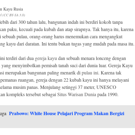
l (CC BY-SA 3.0)
ebih dari 300 tahun lalu, bangunan indah ini berdiri kokoh tanpa
n paku, kecuali pada kubah dan atap sirapnya. Tak hanya itu, karena
di sebuah pulau, orang-orang harus menemukan cara mengangkut
ang kayu dari daratan. Ini tentu bukan tugas yang mudah pada masa itu.
ni terdiri dari dua
gereja kayu
dan sebuah menara lonceng dengan
 yang menyimbolkan pemisah tanah suci dari dunia luar. Gereja Kayu
asi merupakan bangunan paling menarik di
pulau ini
. Karena tak
 pemanas ruangan, gereja dengan 22 kubah kayu ini hanya melayani
 selama musim panas. Menjulang setinggi 37 meter, UNESCO
an kompleks tersebut sebagai
Situs Warisan Dunia
pada 1990.
Prabowo: White House Pelajari Program Makan Bergizi
uga