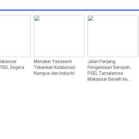
 109
akassar
Menaker Yasseierli
Jalan Panjang
PSEL Segera
Tekankan Kolaborasi
Pengelolaan Sampah,
Kampus dan Industri
PSEL Tamalanrea
Makassar Beralih ke
Perpres 109