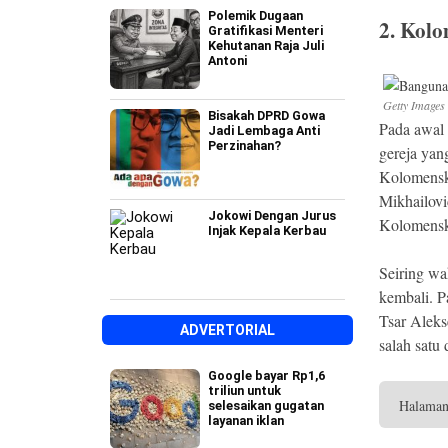
Polemik Dugaan
2. Kol
Gratifikasi Menteri
Kehutanan Raja Juli
Antoni
Getty Images
Bisakah DPRD Gowa
Pada awal
Jadi Lembaga Anti
Perzinahan?
gereja yang
Kolomensk
Mikhailovi
Jokowi Dengan Jurus
Kolomensk
Injak Kepala Kerbau
Seiring wa
kembali. P
Tsar Aleks
ADVERTORIAL
salah satu 
Google bayar Rp1,6
triliun untuk
Halama
selesaikan gugatan
layanan iklan