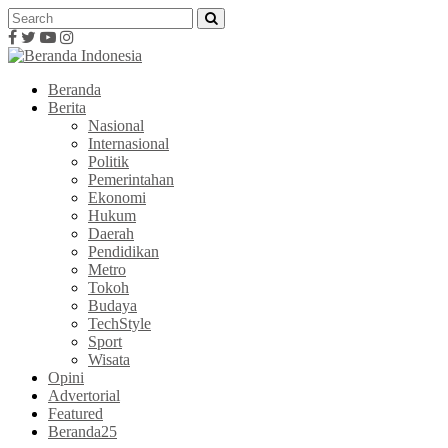
Beranda
Berita
Nasional
Internasional
Politik
Pemerintahan
Ekonomi
Hukum
Daerah
Pendidikan
Metro
Tokoh
Budaya
TechStyle
Sport
Wisata
Opini
Advertorial
Featured
Beranda25