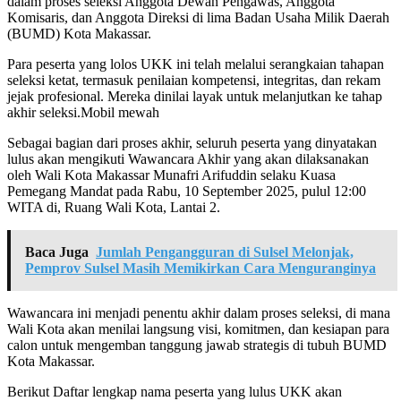
dalam proses seleksi Anggota Dewan Pengawas, Anggota
Komisaris, dan Anggota Direksi di lima Badan Usaha Milik Daerah
(BUMD) Kota Makassar.
Para peserta yang lolos UKK ini telah melalui serangkaian tahapan
seleksi ketat, termasuk penilaian kompetensi, integritas, dan rekam
jejak profesional. Mereka dinilai layak untuk melanjutkan ke tahap
akhir seleksi.Mobil mewah
Sebagai bagian dari proses akhir, seluruh peserta yang dinyatakan
lulus akan mengikuti Wawancara Akhir yang akan dilaksanakan
oleh Wali Kota Makassar Munafri Arifuddin selaku Kuasa
Pemegang Mandat pada Rabu, 10 September 2025, pulul 12:00
WITA di, Ruang Wali Kota, Lantai 2.
Baca Juga
Jumlah Pengangguran di Sulsel Melonjak,
Pemprov Sulsel Masih Memikirkan Cara Menguranginya
Wawancara ini menjadi penentu akhir dalam proses seleksi, di mana
Wali Kota akan menilai langsung visi, komitmen, dan kesiapan para
calon untuk mengemban tanggung jawab strategis di tubuh BUMD
Kota Makassar.
Berikut Daftar lengkap nama peserta yang lulus UKK akan