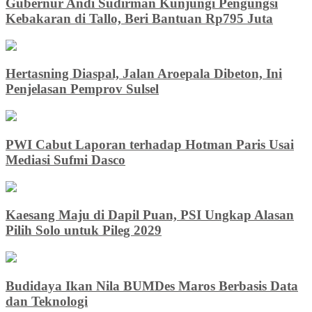
Gubernur Andi Sudirman Kunjungi Pengungsi
Kebakaran di Tallo, Beri Bantuan Rp795 Juta
Hertasning Diaspal, Jalan Aroepala Dibeton, Ini
Penjelasan Pemprov Sulsel
PWI Cabut Laporan terhadap Hotman Paris Usai
Mediasi Sufmi Dasco
Kaesang Maju di Dapil Puan, PSI Ungkap Alasan
Pilih Solo untuk Pileg 2029
Budidaya Ikan Nila BUMDes Maros Berbasis Data
dan Teknologi