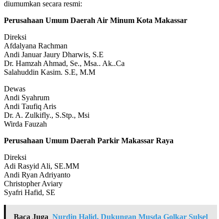
diumumkan secara resmi:
Perusahaan Umum Daerah Air Minum Kota Makassar
Direksi
Afdalyana Rachman
Andi Januar Jaury Dharwis, S.E
Dr. Hamzah Ahmad, Se., Msa.. Ak..Ca
Salahuddin Kasim. S.E, M.M
Dewas
Andi Syahrum
Andi Taufiq Aris
Dr. A. Zulkifly., S.Stp., Msi
Wirda Fauzah
Perusahaan Umum Daerah Parkir Makassar Raya
Direksi
Adi Rasyid Ali, SE.MM
Andi Ryan Adriyanto
Christopher Aviary
Syafri Hafid, SE
Baca Juga
Nurdin Halid, Dukungan Musda Golkar Sulsel