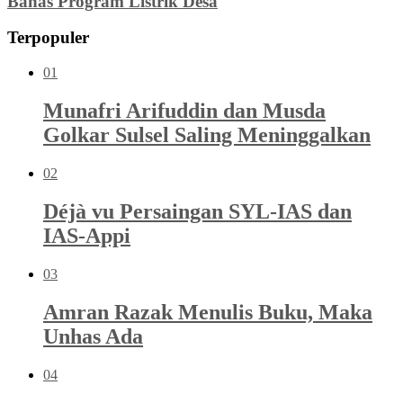
Bahas Program Listrik Desa
Terpopuler
01
Munafri Arifuddin dan Musda
Golkar Sulsel Saling Meninggalkan
02
Déjà vu Persaingan SYL-IAS dan
IAS-Appi
03
Amran Razak Menulis Buku, Maka
Unhas Ada
04