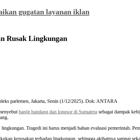
saikan gugatan layanan iklan
an Rusak Lingkungan
leks parlemen, Jakarta, Senin (1/12/2025). Dok: ANTARA
enyebut
banjir bandang dan longsor di Sumatera
sebagai dampak kebi
lang.
 lingkungan. Tragedi ini harus menjadi bahan evaluasi pemerintah. Pe
ukan kerusakan terhadap lingkungan, sehingga akibatnya sampai sekara