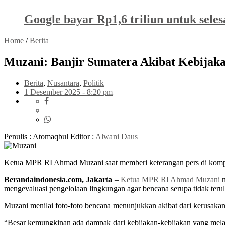
Google bayar Rp1,6 triliun untuk sele
Home
/
Berita
Muzani: Banjir Sumatera Akibat Kebijak
Berita
,
Nusantara
,
Politik
1 Desember 2025 - 8:20 pm
Penulis : Atomaqbul
Editor :
Alwani Daus
Ketua MPR RI Ahmad Muzani saat memberi keterangan pers di komp
Berandaindonesia.com, Jakarta
–
Ketua MPR RI Ahmad Muzani
m
mengevaluasi pengelolaan lingkungan agar bencana serupa tidak teru
Muzani menilai foto-foto bencana menunjukkan akibat dari kerusakan
“Besar kemungkinan ada dampak dari kebijakan-kebijakan yang melak