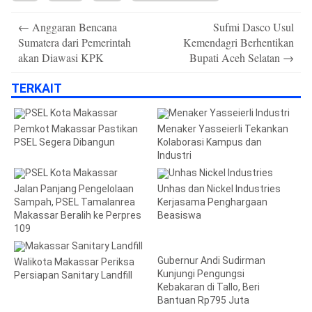
Post
←
Anggaran Bencana
Sufmi Dasco Usul
navigation
Sumatera dari Pemerintah
Kemendagri Berhentikan
akan Diawasi KPK
Bupati Aceh Selatan
→
TERKAIT
Pemkot Makassar Pastikan
Menaker Yasseierli Tekankan
PSEL Segera Dibangun
Kolaborasi Kampus dan
Industri
Jalan Panjang Pengelolaan
Unhas dan Nickel Industries
Sampah, PSEL Tamalanrea
Kerjasama Penghargaan
Makassar Beralih ke Perpres
Beasiswa
109
Gubernur Andi Sudirman
Walikota Makassar Periksa
Kunjungi Pengungsi
Persiapan Sanitary Landfill
Kebakaran di Tallo, Beri
Bantuan Rp795 Juta