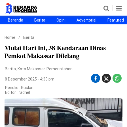
Beranda
Berita
Opini
Advertorial
Featured
Beranda
Berita
Opini
Advertorial
Featured
Beranda25
Home
/
Berita
SEGMEN
Mulai Hari Ini, 38 Kendaraan Dinas
Nusantara
Jabodetabek
Sulselbar
Kota Makassar
Pemkot Makassar Dilelang
Berita
,
Kota Makassar
,
Pemerintahan
8 Desember 2025 - 4:33 pm
Penulis : Ruslan
Editor :
fadhel
©
Copyright
2026