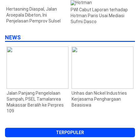
Hertasning Diaspal, Jalan
PWI Cabut Laporan terhadap
Aroepala Dibeton, Ini
Hotman Paris Usai Mediasi
Penjelasan Pemprov Sulsel
Sufmi Dasco
NEWS
n
Jalan Panjang Pengelolaan
Unhas dan Nickel Industries
W
Sampah, PSEL Tamalanrea
Kerjasama Penghargaan
P
Makassar Beralih ke Perpres
Beasiswa
109
TERPOPULER