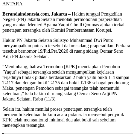
ANTARA
Berandaindonesia.com, Jakarta
– Hakim tunggal Pengadilan
Negeri (PN) Jakarta Selatan menolak permohonan praperadilan
yang mantan Menteri Agama Yaqut Cholil Qoumas ajukan terkait
penetapan tersangka oleh Komisi Pemberantasan Korupsi.
Hakim PN Jakarta Selatan Sulistyo Muhammad Dwi Putro
menyampaikan putusan tersebut dalam sidang praperadilan. Perkara
tersebut bernomor 19/Pid.Pra/2026 di ruang sidang Oemar Seno
Adji PN Jakarta Selatan.
“Menimbang, bahwa Termohon [KPK] menetapkan Pemohon
[Yaqut] sebagai tersangka setelah mengumpulkan kejelasan
terjadinya tindak pidana berdasarkan 2 bukti yaitu bukti T-4 sampai
T-117 dan dengan bukti T-135 dan bukti T-136 sebagai pendukung.
Maka, penetapan Pemohon sebagai tersangka telah memenuhi
ketentuan,” kata hakim di ruang sidang Oemar Seno Adji PN
Jakarta Selatan, Rabu (11/3).
Selain itu, hakim menilai proses penetapan tersangka telah
memenuhi ketentuan hukum acara pidana. Ia menyebut penyidik
KPK telah mengantongi minimal dua alat bukti sah sebelum
menetapkan tersangka.