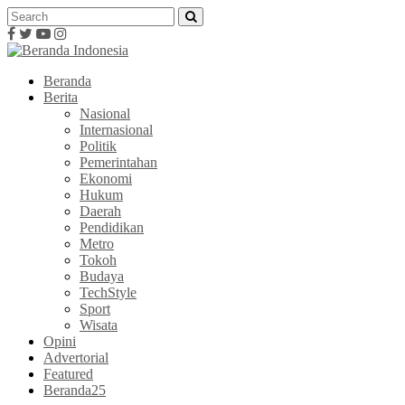
Beranda
Berita
Nasional
Internasional
Politik
Pemerintahan
Ekonomi
Hukum
Daerah
Pendidikan
Metro
Tokoh
Budaya
TechStyle
Sport
Wisata
Opini
Advertorial
Featured
Beranda25