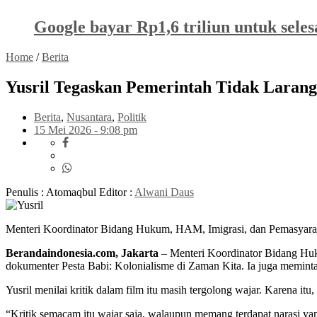
Google bayar Rp1,6 triliun untuk sele
Home
/
Berita
Yusril Tegaskan Pemerintah Tidak Laran
Berita
,
Nusantara
,
Politik
15 Mei 2026 - 9:08 pm
Penulis : Atomaqbul
Editor :
Alwani Daus
Menteri Koordinator Bidang Hukum, HAM, Imigrasi, dan Pemasyaraka
Berandaindonesia.com, Jakarta
– Menteri Koordinator Bidang Hu
dokumenter Pesta Babi: Kolonialisme di Zaman Kita. Ia juga meminta 
Yusril menilai kritik dalam film itu masih tergolong wajar. Karena it
“Kritik semacam itu wajar saja, walaupun memang terdapat narasi yang