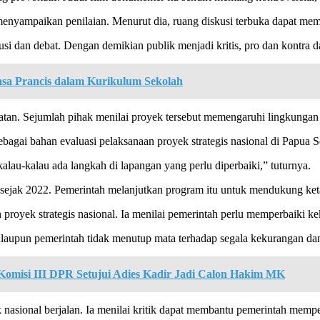
menyampaikan penilaian. Menurut dia, ruang diskusi terbuka dapat mempe
usi dan debat. Dengan demikian publik menjadi kritis, pro dan kontra da
sa Prancis dalam Kurikulum Sekolah
latan. Sejumlah pihak menilai proyek tersebut memengaruhi lingkungan
ebagai bahan evaluasi pelaksanaan proyek strategis nasional di Papua S
alau-kalau ada langkah di lapangan yang perlu diperbaiki,” tuturnya.
 sejak 2022. Pemerintah melanjutkan program itu untuk mendukung ket
n proyek strategis nasional. Ia menilai pemerintah perlu memperbaiki
laupun pemerintah tidak menutup mata terhadap segala kekurangan da
Komisi III DPR Setujui Adies Kadir Jadi Calon Hakim MK
 nasional berjalan. Ia menilai kritik dapat membantu pemerintah mem