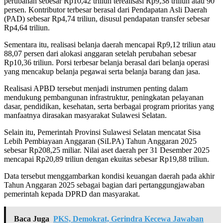
perubahan sebesar Rp10,42 triliun terealisasi Rp9,38 triliun atau 90
persen. Kontributor terbesar berasal dari Pendapatan Asli Daerah
(PAD) sebesar Rp4,74 triliun, disusul pendapatan transfer sebesar
Rp4,64 triliun.
Sementara itu, realisasi belanja daerah mencapai Rp9,12 triliun atau
88,07 persen dari alokasi anggaran setelah perubahan sebesar
Rp10,36 triliun. Porsi terbesar belanja berasal dari belanja operasi
yang mencakup belanja pegawai serta belanja barang dan jasa.
Realisasi APBD tersebut menjadi instrumen penting dalam
mendukung pembangunan infrastruktur, peningkatan pelayanan
dasar, pendidikan, kesehatan, serta berbagai program prioritas yang
manfaatnya dirasakan masyarakat Sulawesi Selatan.
Selain itu, Pemerintah Provinsi Sulawesi Selatan mencatat Sisa
Lebih Pembiayaan Anggaran (SiLPA) Tahun Anggaran 2025
sebesar Rp208,25 miliar. Nilai aset daerah per 31 Desember 2025
mencapai Rp20,89 triliun dengan ekuitas sebesar Rp19,88 triliun.
Data tersebut menggambarkan kondisi keuangan daerah pada akhir
Tahun Anggaran 2025 sebagai bagian dari pertanggungjawaban
pemerintah kepada DPRD dan masyarakat.
Baca Juga
PKS, Demokrat, Gerindra Kecewa Jawaban