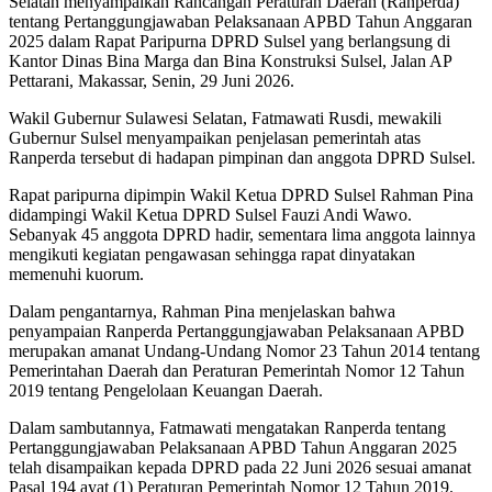
Selatan menyampaikan Rancangan Peraturan Daerah (Ranperda)
tentang Pertanggungjawaban Pelaksanaan APBD Tahun Anggaran
2025 dalam Rapat Paripurna DPRD Sulsel yang berlangsung di
Kantor Dinas Bina Marga dan Bina Konstruksi Sulsel, Jalan AP
Pettarani, Makassar, Senin, 29 Juni 2026.
Wakil Gubernur Sulawesi Selatan, Fatmawati Rusdi, mewakili
Gubernur Sulsel menyampaikan penjelasan pemerintah atas
Ranperda tersebut di hadapan pimpinan dan anggota DPRD Sulsel.
Rapat paripurna dipimpin Wakil Ketua DPRD Sulsel Rahman Pina
didampingi Wakil Ketua DPRD Sulsel Fauzi Andi Wawo.
Sebanyak 45 anggota DPRD hadir, sementara lima anggota lainnya
mengikuti kegiatan pengawasan sehingga rapat dinyatakan
memenuhi kuorum.
Dalam pengantarnya, Rahman Pina menjelaskan bahwa
penyampaian Ranperda Pertanggungjawaban Pelaksanaan APBD
merupakan amanat Undang-Undang Nomor 23 Tahun 2014 tentang
Pemerintahan Daerah dan Peraturan Pemerintah Nomor 12 Tahun
2019 tentang Pengelolaan Keuangan Daerah.
Dalam sambutannya, Fatmawati mengatakan Ranperda tentang
Pertanggungjawaban Pelaksanaan APBD Tahun Anggaran 2025
telah disampaikan kepada DPRD pada 22 Juni 2026 sesuai amanat
Pasal 194 ayat (1) Peraturan Pemerintah Nomor 12 Tahun 2019.