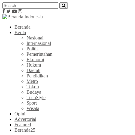
Beranda
Berita
Nasional
Internasional
Politik
Pemerintahan
Ekonomi
Hukum
Daerah
Pendidikan
Metro
Tokoh
Budaya
TechStyle
Sport
Wisata
Opini
Advertorial
Featured
Beranda25