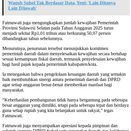
Wagub Sulsel Tak Berdasar Data, Yeni: 'Lain Ditanya
Lain Dijawab'
Fatmawati juga mengungkapkan jumlah kewajiban Pemerintah
Provinsi Sulawesi Selatan pada Tahun Anggaran 2025 turun
menjadi sekitar Rp1,01 triliun atau berkurang 50,97 persen
dibandingkan tahun sebelumnya.
Menurutnya, penurunan tersebut menunjukkan komitmen
pemerintah daerah dalam menyelesaikan kewajiban secara bertahap
sesuai kemampuan fiskal daerah, termasuk penyelesaian kewajiban
bagi hasil pajak kepada pemerintah kabupaten/kota.
Ia menegaskan bahwa pengelolaan keuangan daerah yang semakin
baik membutuhkan sinergi antara pemerintah daerah dan DPRD
agar setiap anggaran benar-benar memberikan manfaat bagi
masyarakat.
“Keberhasilan pembangunan tidak hanya bergantung pada seberapa
besar anggaran yang dimiliki, tetapi pada seberapa tepat dan berdaya
guna setiap rupiah yang kita belanjakan untuk rakyat,” tegas
Fatmawati.
Fatmawati juga menyampaikan apresiasi kepada pimpinan dan
seluruh anggota DPRD Sulsel serta perangkat daerah atas kolaborasi