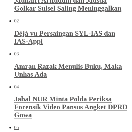
Munafri Arifuddin dan Musda
Golkar Sulsel Saling Meninggalkan
02
Déjà vu Persaingan SYL-IAS dan
IAS-Appi
03
Amran Razak Menulis Buku, Maka
Unhas Ada
04
Jabal NUR Minta Polda Periksa
Forensik Video Pansus Angket DPRD
Gowa
05