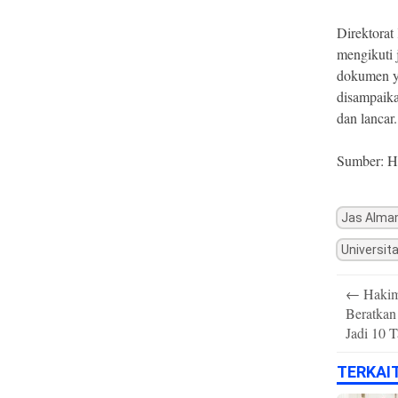
Direktora
mengikuti 
dokumen ya
disampaika
dan lancar.
Sumber: H
Jas Alma
Universit
Post
←
Hakim
navigation
Beratkan
Jadi 10 
TERKAI