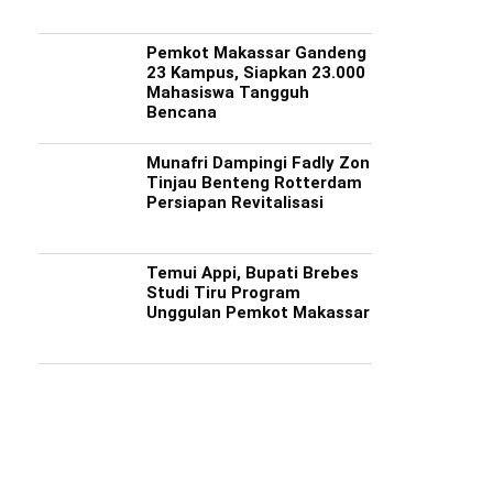
rnur Andi Sudirman
Hertasning Diaspal, Jalan
PWI Cabut Laporan
Pemkot Makassar Gandeng
ungi Pengungsi
Aroepala Dibeton, Ini
terhadap Hotman Pa
23 Kampus, Siapkan 23.000
aran di Tallo, Beri
Penjelasan Pemprov
Usai Mediasi Sufmi
Mahasiswa Tangguh
uan Rp795 Juta
Sulsel
Dasco
Bencana
Munafri Dampingi Fadly Zon
Tinjau Benteng Rotterdam
Persiapan Revitalisasi
Temui Appi, Bupati Brebes
Studi Tiru Program
Unggulan Pemkot Makassar