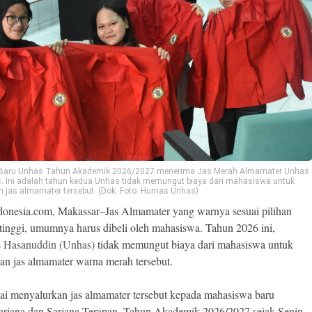
Baru Unhas Tahun Akademik 2026/2027 menerima Jas Merah Almamater Unhas
s. Ini adalah tahun kedua Unhas tidak memungut biaya dari mahasiswa untuk
 jas almamater tersebut. (Dok. Foto: Humas Unhas)
onesia.com, Makassar–Jas Almamater yang warnya sesuai pilihan
tinggi, umumnya harus dibeli oleh mahasiswa. Tahun 2026 ini,
s Hasanuddin (Unhas)
tidak memungut biaya dari mahasiswa untuk
n jas almamater warna merah tersebut.
i menyalurkan jas almamater tersebut kepada mahasiswa baru
rjana dan Sarjana Terapan, Tahun Akademik 2026/2027 sejak Senin