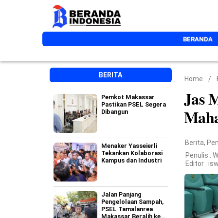
BERANDA
BERITA
Home
/
Jas 
Pemkot Makassar
Pastikan PSEL Segera
Maha
Dibangun
Berita
,
Pen
Menaker Yasseierli
Tekankan Kolaborasi
Penulis : 
Kampus dan Industri
Editor :
is
Jalan Panjang
Pengelolaan Sampah,
PSEL Tamalanrea
Makassar Beralih ke