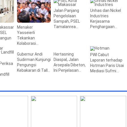
Jalan Panjang
Unhas dan Nickel
Pengelolaan
Industries
Sampah, PSEL
Kerjasama
Tamalanrea
Penghargaan
akassar
Menaker
Makassar Beralih
Beasiswa
PSEL
Yasseierli
ke Perpres 109
bangun
Tekankan
Kolaborasi
Kampus dan
Industri
Gubernur Andi
Hertasning
PWI Cabut
Sudirman Kunjungi
Diaspal, Jalan
Laporan terhadap
Periksa
Pengungsi
Aroepala Dibeton,
Hotman Paris Usai
Kebakaran di Tallo,
Ini Penjelasan
Mediasi Sufmi
ndfill
Beri Bantuan
Pemprov Sulsel
Dasco
Rp795 Juta