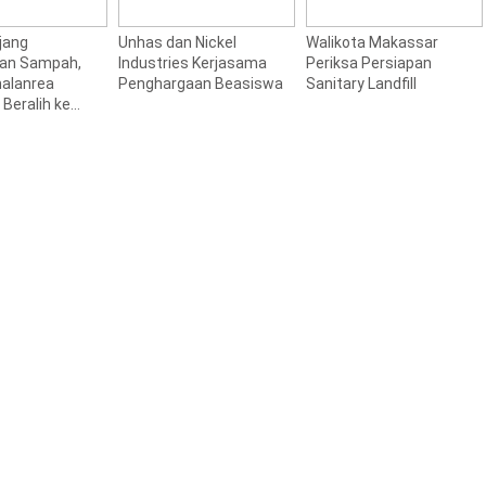
Unhas dan Nickel
Walikota Makassar
Gube
ampah,
Industries Kerjasama
Periksa Persiapan
Kunj
ea
Penghargaan Beasiswa
Sanitary Landfill
Kebak
h ke
Bant