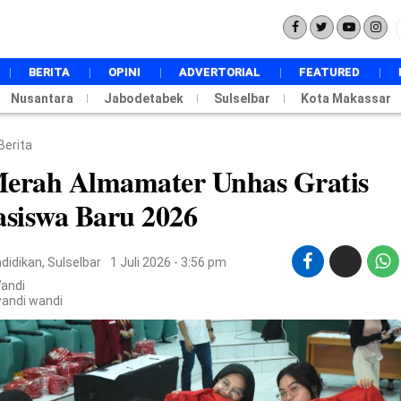
BERITA
OPINI
ADVERTORIAL
FEATURED
Nusantara
Jabodetabek
NASIONAL
Sulselbar
Kota Makassar
INTERNASIONAL
POLITIK
Berita
PEMERINTAHAN
Merah Almamater Unhas Gratis
EKONOMI
siswa Baru 2026
HUKUM
DAERAH
PENDIDIKAN
didikan
,
Sulselbar
1 Juli 2026 - 3:56 pm
METRO
TOKOH
Wandi
wandi wandi
BUDAYA
TECHSTYLE
SPORT
WISATA