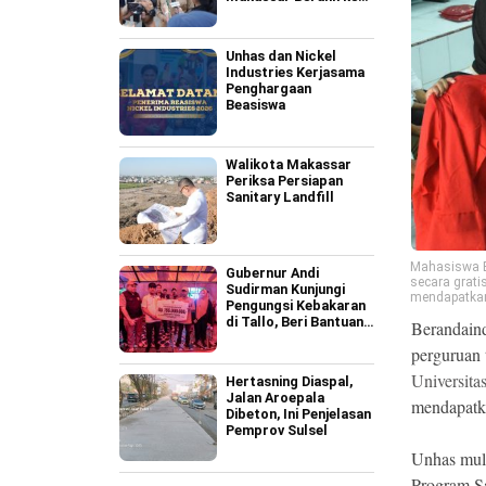
Perpres 109
Unhas dan Nickel
Industries Kerjasama
Penghargaan
Beasiswa
Walikota Makassar
Periksa Persiapan
Sanitary Landfill
Mahasiswa 
Gubernur Andi
secara grati
Sudirman Kunjungi
mendapatkan
Pengungsi Kebakaran
di Tallo, Beri Bantuan
Berandaind
Rp795 Juta
perguruan 
Universita
Hertasning Diaspal,
Jalan Aroepala
mendapatka
Dibeton, Ini Penjelasan
Pemprov Sulsel
Unhas mula
Program Sa