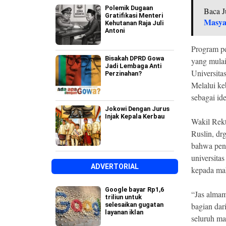
Polemik Dugaan
Baca J
Gratifikasi Menteri
Masya
Kehutanan Raja Juli
Antoni
Program pe
Bisakah DPRD Gowa
yang mulai
Jadi Lembaga Anti
Universita
Perzinahan?
Melalui ke
sebagai id
Jokowi Dengan Jurus
Injak Kepala Kerbau
Wakil Rek
Ruslin, dr
bahwa peny
universita
ADVERTORIAL
kepada ma
Google bayar Rp1,6
“Jas almam
triliun untuk
selesaikan gugatan
bagian dar
layanan iklan
seluruh m