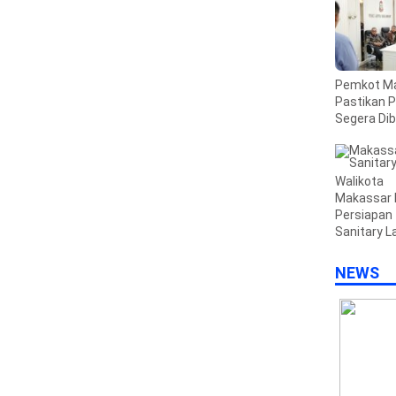
Pemkot M
Pastikan 
Segera Di
Walikota
Makassar 
Persiapan
Sanitary La
NEWS