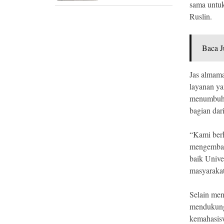
sama untuk
Ruslin.
Baca J
Jas almam
layanan ya
menumbuhka
bagian dar
“Kami berh
mengemban
baik Unive
masyarakat
Selain men
mendukung 
kemahasisw