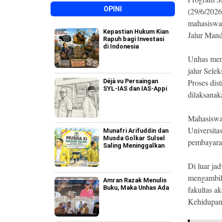
OPINI
(29/6/2026
mahasiswa 
Kepastian Hukum Kian
Jalur Mandi
Rapuh bagi Investasi
di Indonesia
Unhas meny
jalur Sele
Déjà vu Persaingan
Proses dis
SYL-IAS dan IAS-Appi
dilaksanak
Mahasiswa
Universita
Munafri Arifuddin dan
Musda Golkar Sulsel
pembayara
Saling Meninggalkan
Di luar ja
mengambil 
Amran Razak Menulis
Buku, Maka Unhas Ada
fakultas a
Kehidupan