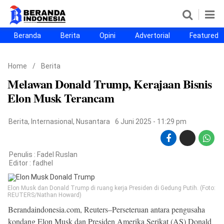
Beranda
Berita
Opini
Advertorial
Featured
Beranda
Berita
Opini
Advertorial
Featured
Beranda25
Home
/
Berita
SEGMEN
Melawan Donald Trump, Kerajaan Bisnis
Nusantara
Jabodetabek
Sulselbar
Kota Makassar
Elon Musk Terancam
Berita
,
Internasional
,
Nusantara
6 Juni 2025 - 11:29 pm
Penulis : Fadel Ruslan
Editor :
fadhel
Elon Musk dan Donald Trump di ruang kerja Presiden di Gedung Putih. (Foto:
REUTERS/Nathan Howard)
Berandaindonesia.com, Reuters–Perseteruan antara pengusaha
©
Copyright
kondang Elon Musk dan Presiden Amerika Serikat (AS) Donald
2026