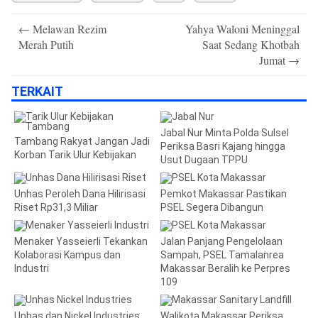
Post
←
Melawan Rezim
Yahya Waloni Meninggal
navigation
Merah Putih
Saat Sedang Khotbah
Jumat
→
TERKAIT
Jabal Nur Minta Polda Sulsel
Tambang Rakyat Jangan Jadi
Periksa Basri Kajang hingga
Korban Tarik Ulur Kebijakan
Usut Dugaan TPPU
Unhas Peroleh Dana Hilirisasi
Pemkot Makassar Pastikan
Riset Rp31,3 Miliar
PSEL Segera Dibangun
Menaker Yasseierli Tekankan
Jalan Panjang Pengelolaan
Kolaborasi Kampus dan
Sampah, PSEL Tamalanrea
Industri
Makassar Beralih ke Perpres
109
Unhas dan Nickel Industries
Walikota Makassar Periksa