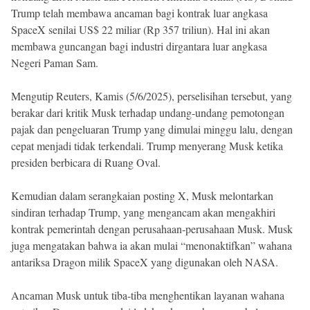
Beranda
Trump telah membawa ancaman bagi kontrak luar angkasa
Indonesia
SpaceX senilai US$ 22 miliar (Rp 357 triliun). Hal ini akan
.
All
membawa guncangan bagi industri dirgantara luar angkasa
Right
Reserved
Negeri Paman Sam.
Mengutip Reuters, Kamis (5/6/2025), perselisihan tersebut, yang
berakar dari kritik Musk terhadap undang-undang pemotongan
pajak dan pengeluaran Trump yang dimulai minggu lalu, dengan
cepat menjadi tidak terkendali. Trump menyerang Musk ketika
presiden berbicara di Ruang Oval.
Kemudian dalam serangkaian posting X, Musk melontarkan
sindiran terhadap Trump, yang mengancam akan mengakhiri
kontrak pemerintah dengan perusahaan-perusahaan Musk. Musk
juga mengatakan bahwa ia akan mulai “menonaktifkan” wahana
antariksa Dragon milik SpaceX yang digunakan oleh NASA.
Ancaman Musk untuk tiba-tiba menghentikan layanan wahana