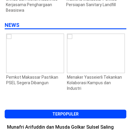
Kerjasama Penghargaan
Persiapan Sanitary Landfill
Beasiswa
NEWS
Pemkot Makassar Pastikan
Menaker Yasseierli Tekankan
J
PSEL Segera Dibangun
Kolaborasi Kampus dan
S
Industri
M
1
TERPOPULER
Munafri Arifuddin dan Musda Golkar Sulsel Saling