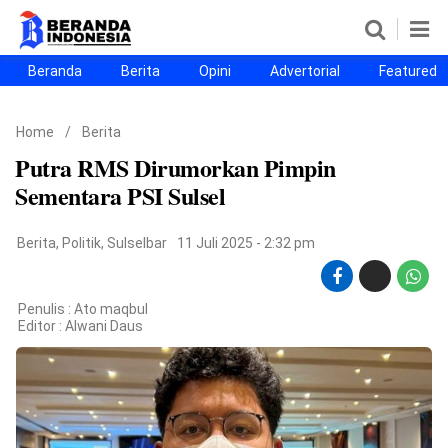
Beranda
Berita
Opini
Advertorial
Featured
Beranda
Berita
Opini
Advertorial
Featured
Beranda25
Home
/
Berita
SEGMEN
Putra RMS Dirumorkan Pimpin
Nusantara
Jabodetabek
Sulselbar
Kota Makassar
Sementara PSI Sulsel
Berita
,
Politik
,
Sulselbar
11 Juli 2025 - 2:32 pm
Penulis : Ato maqbul
Editor :
Alwani Daus
©
Copyright
2026