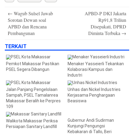
Post
←
Wagub Sulsel Jawab
APBD-P DKI Jakarta
navigation
Sorotan Dewan soal
Rp91,8 Triliun
APBD dan Rencana
Disepakati, DPRD
Pembangunan
Diminta Terbuka
→
TERKAIT
Pemkot Makassar Pastikan
Menaker Yasseierli Tekankan
PSEL Segera Dibangun
Kolaborasi Kampus dan
Industri
Jalan Panjang Pengelolaan
Unhas dan Nickel Industries
Sampah, PSEL Tamalanrea
Kerjasama Penghargaan
Makassar Beralih ke Perpres
Beasiswa
109
Gubernur Andi Sudirman
Walikota Makassar Periksa
Kunjungi Pengungsi
Persiapan Sanitary Landfill
Kebakaran di Tallo, Beri