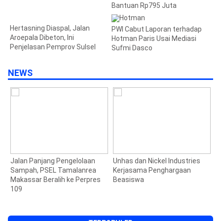
Bantuan Rp795 Juta
Hertasning Diaspal, Jalan
PWI Cabut Laporan terhadap
Aroepala Dibeton, Ini
Hotman Paris Usai Mediasi
Penjelasan Pemprov Sulsel
Sufmi Dasco
NEWS
n
Jalan Panjang Pengelolaan
Unhas dan Nickel Industries
W
Sampah, PSEL Tamalanrea
Kerjasama Penghargaan
P
Makassar Beralih ke Perpres
Beasiswa
109