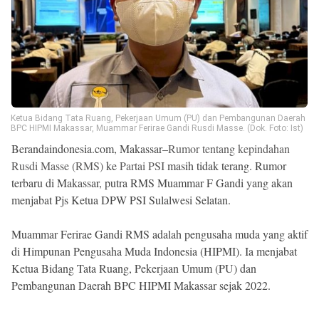
Beranda
Indonesia
.
All
Right
Reserved
Ketua Bidang Tata Ruang, Pekerjaan Umum (PU) dan Pembangunan Daerah
BPC HIPMI Makassar, Muammar Ferirae Gandi Rusdi Masse. (Dok. Foto: Ist)
Berandaindonesia.com, Makassar–
Rumor tentang kepindahan
Rusdi Masse (RMS)
ke
Partai PSI
masih tidak terang. Rumor
terbaru di Makassar, putra RMS Muammar F Gandi yang akan
menjabat Pjs Ketua DPW PSI Sulalwesi Selatan.
Muammar Ferirae Gandi RMS adalah pengusaha muda yang aktif
di Himpunan Pengusaha Muda Indonesia (HIPMI). Ia menjabat
Ketua Bidang Tata Ruang, Pekerjaan Umum (PU) dan
Pembangunan Daerah BPC HIPMI Makassar sejak 2022.