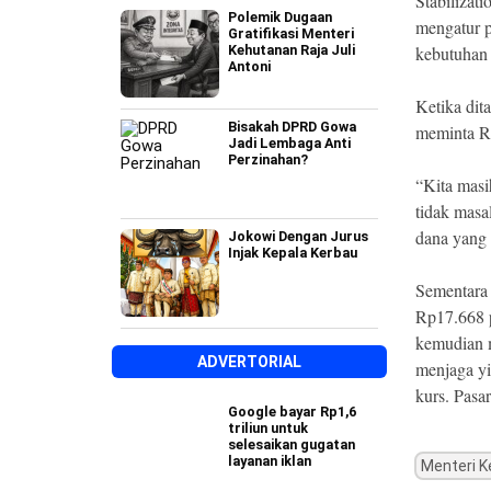
Stabilizat
Polemik Dugaan
mengatur p
Gratifikasi Menteri
Kehutanan Raja Juli
kebutuhan 
Antoni
Ketika dit
Bisakah DPRD Gowa
meminta Rp
Jadi Lembaga Anti
Perzinahan?
“Kita masi
tidak masa
dana yang 
Jokowi Dengan Jurus
Injak Kepala Kerbau
Sementara 
Rp17.668 p
kemudian m
ADVERTORIAL
menjaga yi
kurs. Pasa
Google bayar Rp1,6
triliun untuk
selesaikan gugatan
layanan iklan
Menteri 