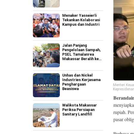
Menaker Yasseierli
Tekankan Kolaborasi
Kampus dan Industri
Jalan Panjang
Pengelolaan Sampah,
PSEL Tamalanrea
Makassar Beralih ke
Perpres 109
Unhas dan Nickel
Industries Kerjasama
Penghargaan
Menteri Keu
Beasiswa
Kepresidenan
Berandain
menyiapkan
Walikota Makassar
Periksa Persiapan
rupiah. Pe
Sanitary Landfill
pasar oblig
Purbaya me