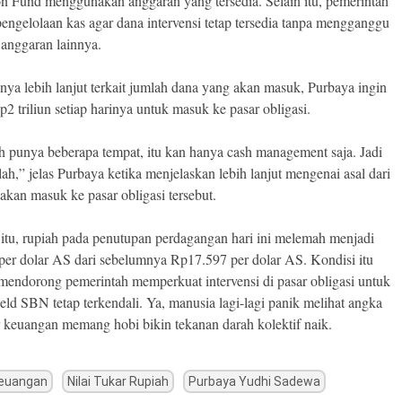
ion Fund menggunakan anggaran yang tersedia. Selain itu, pemerintah
engelolaan kas agar dana intervensi tetap tersedia tanpa mengganggu
anggaran lainnya.
anya lebih lanjut terkait jumlah dana yang akan masuk, Purbaya ingin
2 triliun setiap harinya untuk masuk ke pasar obligasi.
h punya beberapa tempat, itu kan hanya cash management saja. Jadi
lah,” jelas Purbaya ketika menjelaskan lebih lanjut mengenai asal dari
akan masuk ke pasar obligasi tersebut.
itu, rupiah pada penutupan perdagangan hari ini melemah menjadi
er dolar AS dari sebelumnya Rp17.597 per dolar AS. Kondisi itu
endorong pemerintah memperkuat intervensi di pasar obligasi untuk
eld SBN tetap terkendali. Ya, manusia lagi-lagi panik melihat angka
r keuangan memang hobi bikin tekanan darah kolektif naik.
Keuangan
Nilai Tukar Rupiah
Purbaya Yudhi Sadewa