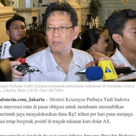
angan Purbaya Yudhi Sadewa menjawab pertanyaan wartawan di Kompleks Istana
, Jakarta, Senin (18/5). Foto: ANTARA
donesia.com, Jakarta
–
Menteri Keuangan
Purbaya Yudi Sadewa
 intervensi rutin di pasar obligasi untuk membantu menstabilkan
merintah juga mengalokasikan dana Rp2 triliun per hari guna menjaga
asi tetap bergerak positif di tengah tekanan kurs dolar AS.
nyampaikan langkah itu usai rapat terbatas bersama Presiden Prabowo