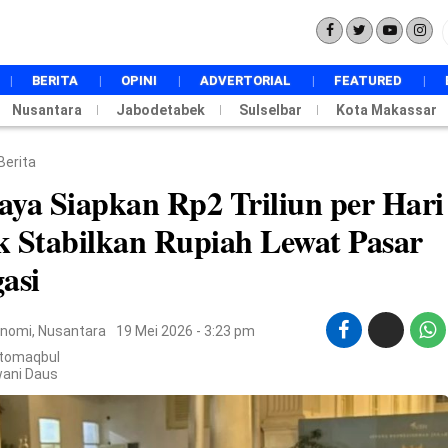
BERITA
OPINI
ADVERTORIAL
FEATURED
Nusantara
Jabodetabek
NASIONAL
Sulselbar
Kota Makassar
INTERNASIONAL
POLITIK
Berita
PEMERINTAHAN
aya Siapkan Rp2 Triliun per Hari
EKONOMI
k Stabilkan Rupiah Lewat Pasar
HUKUM
DAERAH
asi
PENDIDIKAN
METRO
TOKOH
onomi
,
Nusantara
19 Mei 2026 - 3:23 pm
BUDAYA
Atomaqbul
TECHSTYLE
wani Daus
SPORT
WISATA