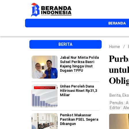
BERANDA
BERITA
Home
/
Purb
Jabal Nur Minta Polda
Sulsel Periksa Basri
untu
Kajang hingga Usut
Dugaan TPPU
Oblig
Unhas Peroleh Dana
Hilirisasi Riset Rp31,3
Miliar
Berita
,
Ek
Penulis : 
Editor :
Al
Pemkot Makassar
Pastikan PSEL Segera
Dibangun