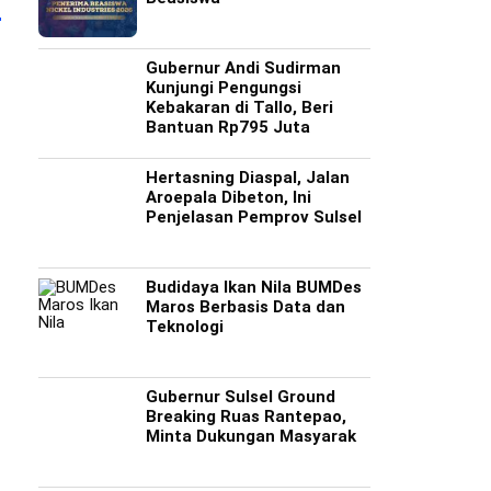
Gubernur Andi Sudirman
Kunjungi Pengungsi
Kebakaran di Tallo, Beri
Bantuan Rp795 Juta
Hertasning Diaspal, Jalan
Aroepala Dibeton, Ini
Unhas dan Nickel
Walikota Makassar
Gubernur Andi
Penjelasan Pemprov Sulsel
Industries Kerjasama
Periksa Persiapan
Kunjungi Peng
Penghargaan Beasiswa
Sanitary Landfill
Kebakaran di Ta
Bantuan Rp79
Budidaya Ikan Nila BUMDes
Maros Berbasis Data dan
Teknologi
Gubernur Sulsel Ground
Breaking Ruas Rantepao,
Minta Dukungan Masyarak