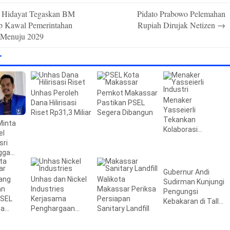
 Hidayat Tegaskan BM
Pidato Prabowo Pelemahan
p Kawal Pemerintahan
Rupiah Dirujak Netizen
→
 Menuju 2029
T
Unhas Peroleh
Pemkot Makassar
Menaker
Dana Hilirisasi
Pastikan PSEL
Yasseierli
Riset Rp31,3 Miliar
Segera Dibangun
Tekankan
Minta
Kolaborasi
el
Kampus dan
sri
Industri
gga
an
Gubernur Andi
jang
Unhas dan Nickel
Walikota
Sudirman Kunjungi
an
Industries
Makassar Periksa
Pengungsi
PSEL
Kerjasama
Persiapan
Kebakaran di Tallo,
ea
Penghargaan
Sanitary Landfill
Beri Bantuan
Beralih
Beasiswa
Rp795 Juta
 109