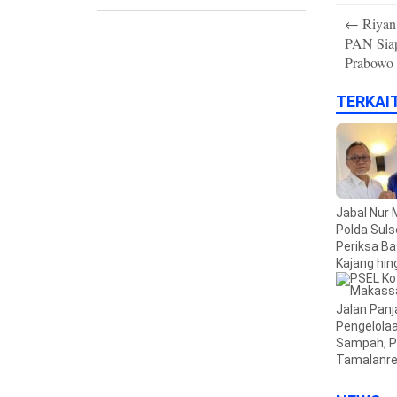
Post
←
Riyan
navigation
PAN Sia
Prabowo
TERKAI
Jabal Nur 
Polda Suls
Periksa Ba
Kajang hin
Usut Duga
TPPU
Jalan Pan
Pengelola
Sampah, 
Tamalanr
Makassar 
ke Perpres