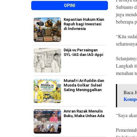
OPINI
Subianto d
juga mendo
Kepastian Hukum Kian
beberapa 
Rapuh bagi Investasi
di Indonesia
“Kita suda
seharusnya
Déjà vu Persaingan
SYL-IAS dan IAS-Appi
Selanjutny
Langkah it
menahan te
Munafri Arifuddin dan
Musda Golkar Sulsel
Saling Meninggalkan
Baca J
Komp
Amran Razak Menulis
“Saya akan
Buku, Maka Unhas Ada
Pemerintah