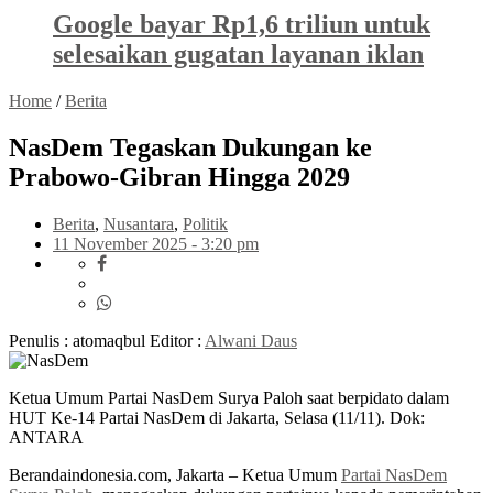
Google bayar Rp1,6 triliun untuk
selesaikan gugatan layanan iklan
Home
/
Berita
NasDem Tegaskan Dukungan ke
Prabowo-Gibran Hingga 2029
Berita
,
Nusantara
,
Politik
11 November 2025 - 3:20 pm
Penulis : atomaqbul
Editor :
Alwani Daus
Ketua Umum Partai NasDem Surya Paloh saat berpidato dalam
HUT Ke-14 Partai NasDem di Jakarta, Selasa (11/11). Dok:
ANTARA
Berandaindonesia.com, Jakarta – Ketua Umum
Partai NasDem