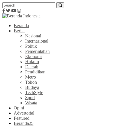
Beranda
Berita
Nasional
Internasional
Politik
Pemerintahan
Ekonomi
Hukum
Daerah
Pendidikan
Metro
Tokoh
Budaya
TechStyle
Sport
Wisata
Opini
Advertorial
Featured
Beranda25