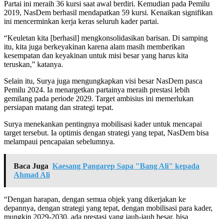
Partai ini meraih 36 kursi saat awal berdiri. Kemudian pada Pemilu
2019, NasDem berhasil mendapatkan 59 kursi. Kenaikan signifikan
ini mencerminkan kerja keras seluruh kader partai.
“Keuletan kita [berhasil] mengkonsolidasikan barisan. Di samping
itu, kita juga berkeyakinan karena alam masih memberikan
kesempatan dan keyakinan untuk misi besar yang harus kita
teruskan,” katanya.
Selain itu, Surya juga mengungkapkan visi besar NasDem pasca
Pemilu 2024. Ia menargetkan partainya meraih prestasi lebih
gemilang pada periode 2029. Target ambisius ini memerlukan
persiapan matang dan strategi tepat.
Surya menekankan pentingnya mobilisasi kader untuk mencapai
target tersebut. Ia optimis dengan strategi yang tepat, NasDem bisa
melampaui pencapaian sebelumnya.
Baca Juga
Kaesang Pangarep Sapa "Bang Ali" kepada
Ahmad Ali
“Dengan harapan, dengan semua objek yang dikerjakan ke
depannya, dengan strategi yang tepat, dengan mobilisasi para kader,
mungkin 2029-2030, ada prestasi yang jauh-jauh besar, bisa