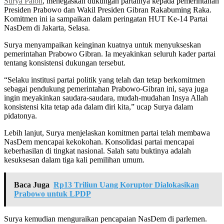
Surya Paloh
, menegaskan dukungan partainya kepada pemerintahan
Presiden Prabowo dan Wakil Presiden Gibran Rakabuming Raka.
Komitmen ini ia sampaikan dalam peringatan HUT Ke-14 Partai
NasDem di Jakarta, Selasa.
Surya menyampaikan keinginan kuatnya untuk menyukseskan
pemerintahan Prabowo Gibran. Ia meyakinkan seluruh kader partai
tentang konsistensi dukungan tersebut.
“Selaku institusi partai politik yang telah dan tetap berkomitmen
sebagai pendukung pemerintahan Prabowo-Gibran ini, saya juga
ingin meyakinkan saudara-saudara, mudah-mudahan Insya Allah
konsistensi kita tetap ada dalam diri kita,” ucap Surya dalam
pidatonya.
Lebih lanjut, Surya menjelaskan komitmen partai telah membawa
NasDem mencapai kekokohan. Konsolidasi partai mencapai
keberhasilan di tingkat nasional. Salah satu buktinya adalah
kesuksesan dalam tiga kali pemilihan umum.
Baca Juga
Rp13 Triliun Uang Koruptor Dialokasikan
Prabowo untuk LPDP
Surya kemudian menguraikan pencapaian NasDem di parlemen.