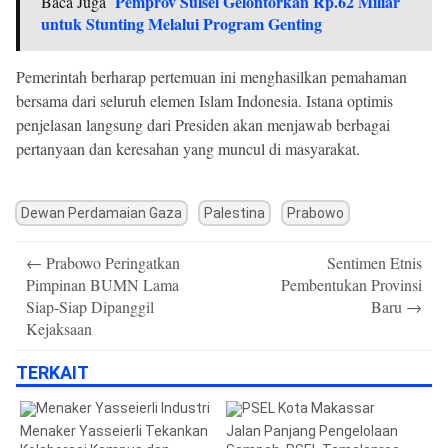
Pemprov Sulsel Gelontorkan Rp.62 Miliar
Baca Juga
untuk Stunting Melalui Program Genting
Pemerintah berharap pertemuan ini menghasilkan pemahaman
bersama dari seluruh elemen Islam Indonesia. Istana optimis
penjelasan langsung dari Presiden akan menjawab berbagai
pertanyaan dan keresahan yang muncul di masyarakat.
Dewan Perdamaian Gaza
Palestina
Prabowo
Post
←
Prabowo Peringatkan
Sentimen Etnis
navigation
Pimpinan BUMN Lama
Pembentukan Provinsi
Siap-Siap Dipanggil
Baru
→
Kejaksaan
TERKAIT
Menaker Yasseierli Tekankan
Jalan Panjang Pengelolaan