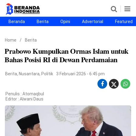
Beranda
Berita
Opini
Advertorial
Featured
Beranda
Berita
Opini
Advertorial
Featured
Beranda25
Home
/
Berita
SEGMEN
Prabowo Kumpulkan Ormas Islam untuk
Nusantara
Jabodetabek
Sulselbar
Kota Makassar
Bahas Posisi RI di Dewan Perdamaian
Berita
,
Nusantara
,
Politik
3 Februari 2026 - 6:45 pm
Penulis : Atomaqbul
Editor :
Alwani Daus
©
Copyright
2026