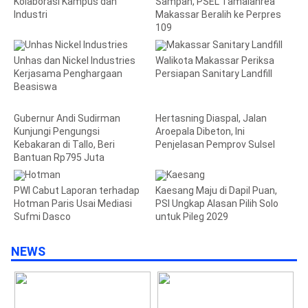
Kolaborasi Kampus dan
Sampah, PSEL Tamalanrea
Industri
Makassar Beralih ke Perpres
109
Unhas dan Nickel Industries
Walikota Makassar Periksa
Kerjasama Penghargaan
Persiapan Sanitary Landfill
Beasiswa
Gubernur Andi Sudirman
Hertasning Diaspal, Jalan
Kunjungi Pengungsi
Aroepala Dibeton, Ini
Kebakaran di Tallo, Beri
Penjelasan Pemprov Sulsel
Bantuan Rp795 Juta
PWI Cabut Laporan terhadap
Kaesang Maju di Dapil Puan,
Hotman Paris Usai Mediasi
PSI Ungkap Alasan Pilih Solo
Sufmi Dasco
untuk Pileg 2029
NEWS