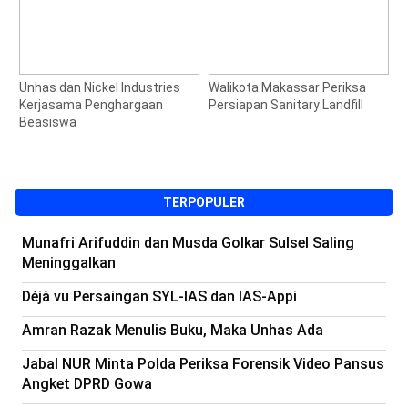
Unhas dan Nickel Industries
Walikota Makassar Periksa
G
Kerjasama Penghargaan
Persiapan Sanitary Landfill
K
Beasiswa
d
J
TERPOPULER
Munafri Arifuddin dan Musda Golkar Sulsel Saling
Meninggalkan
Déjà vu Persaingan SYL-IAS dan IAS-Appi
Amran Razak Menulis Buku, Maka Unhas Ada
Jabal NUR Minta Polda Periksa Forensik Video Pansus
Angket DPRD Gowa