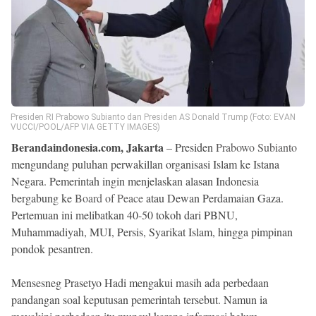
Beranda
Indonesia
.
All
Right
Reserved
Presiden RI Prabowo Subianto dan Presiden AS Donald Trump (Foto: EVAN
VUCCI/POOL/AFP VIA GETTY IMAGES)
Berandaindonesia.com, Jakarta
– Presiden
Prabowo Subianto
mengundang puluhan perwakillan organisasi Islam ke Istana
Negara. Pemerintah ingin menjelaskan alasan Indonesia
bergabung ke
Board of Peace
atau Dewan Perdamaian Gaza.
Pertemuan ini melibatkan 40-50 tokoh dari PBNU,
Muhammadiyah, MUI, Persis, Syarikat Islam, hingga pimpinan
pondok pesantren.
Mensesneg Prasetyo Hadi mengakui masih ada perbedaan
pandangan soal keputusan pemerintah tersebut. Namun ia