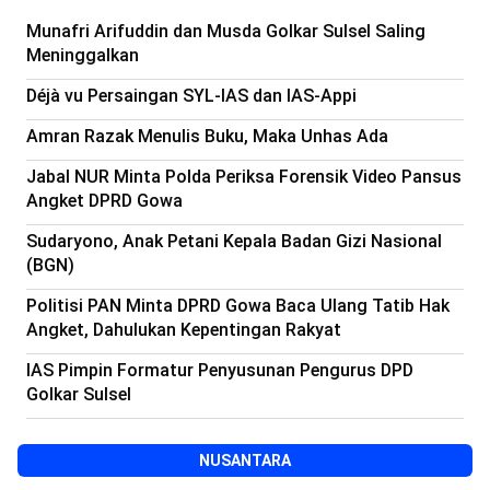
Beranda
Indonesia
Munafri Arifuddin dan Musda Golkar Sulsel Saling
.
Meninggalkan
All
Right
Reserved
Déjà vu Persaingan SYL-IAS dan IAS-Appi
Amran Razak Menulis Buku, Maka Unhas Ada
Jabal NUR Minta Polda Periksa Forensik Video Pansus
Angket DPRD Gowa
Sudaryono, Anak Petani Kepala Badan Gizi Nasional
(BGN)
Politisi PAN Minta DPRD Gowa Baca Ulang Tatib Hak
Angket, Dahulukan Kepentingan Rakyat
IAS Pimpin Formatur Penyusunan Pengurus DPD
Golkar Sulsel
NUSANTARA