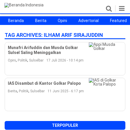
Beranda
Berita
Opini
Advertorial
Featured
Beranda
Berita
Opini
Advertorial
Featured
Beranda25
TAG ARCHIVES:
ILHAM ARIF SIRAJUDDIN
SEGMEN
Munafri Arifuddin dan Musda Golkar
Sulsel Saling Meninggalkan
Nusantara
Jabodetabek
Sulselbar
Kota Makassar
,
,
Opini
Politik
Sulselbar
17 Juli 2026 - 10:14 pm
IAS Disambut di Kantor Golkar Palopo
,
,
Berita
Politik
Sulselbar
11 Juni 2025 - 6:17 pm
©
Copyright
TERPOPULER
2026