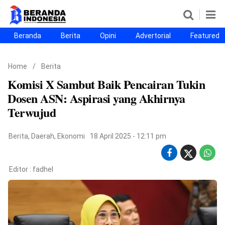
Beranda
Berita
Opini
Advertorial
Featured
Beranda
Berita
Opini
Advertorial
Featured
Beranda25
Home
/
Berita
SEGMEN
Komisi X Sambut Baik Pencairan Tukin
Nusantara
Jabodetabek
Sulselbar
Kota Makassar
Dosen ASN: Aspirasi yang Akhirnya
Terwujud
Berita
,
Daerah
,
Ekonomi
18 April 2025 - 12:11 pm
Editor :
fadhel
©
Copyright
2026