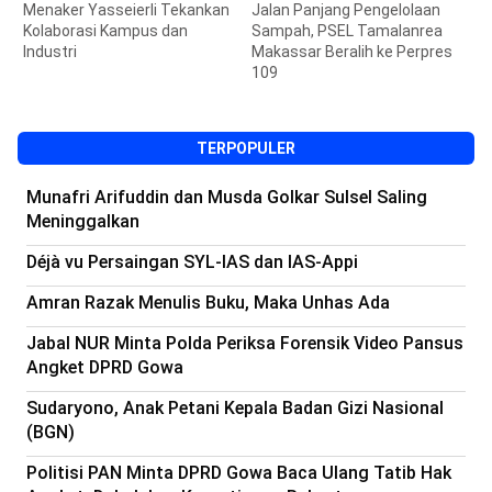
n
Jalan Panjang Pengelolaan
Unhas dan Nickel Industries
W
Sampah, PSEL Tamalanrea
Kerjasama Penghargaan
P
Makassar Beralih ke Perpres
Beasiswa
109
TERPOPULER
Munafri Arifuddin dan Musda Golkar Sulsel Saling
Meninggalkan
Déjà vu Persaingan SYL-IAS dan IAS-Appi
Amran Razak Menulis Buku, Maka Unhas Ada
Jabal NUR Minta Polda Periksa Forensik Video Pansus
Angket DPRD Gowa
Sudaryono, Anak Petani Kepala Badan Gizi Nasional
(BGN)
Politisi PAN Minta DPRD Gowa Baca Ulang Tatib Hak