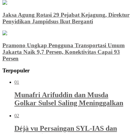
Jaksa Agung Rotasi 29 Pejabat Kejagung, Direktur
Penyidikan Jampidsus Ikut Berganti
Pramono Ungkap Pengguna Transportasi Umum
Jakarta Naik 9,7 Persen, Konektivitas Capai 93
Persen
Terpopuler
01
Munafri Arifuddin dan Musda
Golkar Sulsel Saling Meninggalkan
02
Déjà vu Persaingan SYL-IAS dan