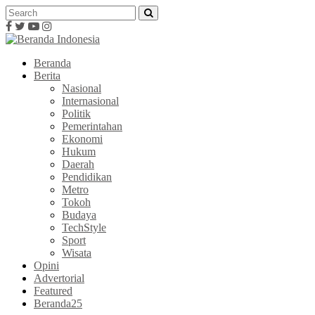
Beranda
Berita
Nasional
Internasional
Politik
Pemerintahan
Ekonomi
Hukum
Daerah
Pendidikan
Metro
Tokoh
Budaya
TechStyle
Sport
Wisata
Opini
Advertorial
Featured
Beranda25