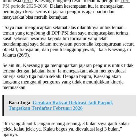
Indonesia (
PSI
), Kaesang Pangarep resmi melantik pengurus
DPP
PSI periode 2025-2030.
Dalam kesempatan itu, ia menegaskan
pentingnya kerja serius di jajaran pengurus agar partai dan
masyarakat bisa meraih kemajuan.
“Saya mau mengucapkan selamat atas dilantiknya untuk teman-
teman yang tergabung di DPP PSI dan saya mengucapkan terima
kasih sebesar-besarnya kepada tim formatur yang telah
mendampingi saya dalam menyusun personalia kepengurusan secara
objektif, transparan, dan penuh tanggung jawab,” kata Kaesang, di
Jakarta (26/9).
Selain itu, Kaesang juga mengingatkan jajaran pengurus untuk tidak
terlena dengan jabatan baru. Ia menegaskan, akan mengevaluasi
kinerja setiap tiga bulan sekali. Dengan begitu, Kaesang akan
langsung mengganti pengurus yang tidak menunjukkan kinerja
memuaskan.
Baca Juga
Gerakan Rakyat Deklrasi Jadi Parpol,
Targetkan Terdaftar Februari 2026
“Ini yang dilantik jangan senang-senang, 3 bulan saya ganti kalau
jelek, kalau jelek ya. Kalau bagus ya, dievaluasi lagi 3 bulan,”
ujarnya.