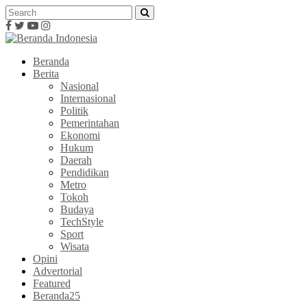
Beranda
Berita
Nasional
Internasional
Politik
Pemerintahan
Ekonomi
Hukum
Daerah
Pendidikan
Metro
Tokoh
Budaya
TechStyle
Sport
Wisata
Opini
Advertorial
Featured
Beranda25