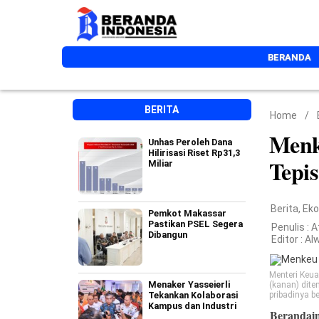
BERANDA
BERITA
Home
/
Menk
Unhas Peroleh Dana
Hilirisasi Riset Rp31,3
Tepi
Miliar
Berita
,
Ek
Pemkot Makassar
Pastikan PSEL Segera
Penulis : 
Dibangun
Editor :
Al
Menteri Keu
Menaker Yasseierli
(kanan) dite
Tekankan Kolaborasi
pribadinya b
Kampus dan Industri
Berandai