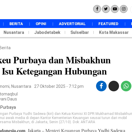
BERITA
OPINI
ADVERTORIAL
FEATURED
Nusantara
Jabodetabek
NASIONAL
Sulselbar
Kota Makassar
INTERNASIONAL
POLITIK
Berita
PEMERINTAHAN
eu Purbaya dan Misbakhun
EKONOMI
s Isu Ketegangan Hubungan
HUKUM
DAERAH
PENDIDIKAN
onomi
,
Nusantara
27 Oktober 2025 - 7:12 pm
METRO
TOKOH
Atomaqbul
wani Daus
BUDAYA
TECHSTYLE
SPORT
angan Purbaya Yudhi Sadewa (kiri) dan Ketua Komisi XI DPR Mukhamad Misbakhu
mui awak media di depan Kantor Kementerian Keuangan seusai turun dari mobil
WISATA
ersama Misbakhun, di Jakarta, Senin (27/10). Dok: ANTARA
ndonesia.com
, Jakarta –
Menteri Keuangan
Purbaya
Yudhi Sadewa