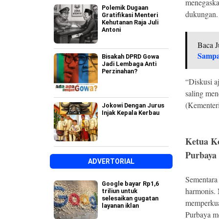
menegaska
Polemik Dugaan
dukungan.
Gratifikasi Menteri
Kehutanan Raja Juli
Antoni
Baca J
Sampa
Bisakah DPRD Gowa
Jadi Lembaga Anti
Perzinahan?
“Diskusi a
saling me
(Kementer
Jokowi Dengan Jurus
Injak Kepala Kerbau
Ketua K
Purbaya
ADVERTORIAL
Sementara
Google bayar Rp1,6
harmonis.
triliun untuk
selesaikan gugatan
memperkua
layanan iklan
Purbaya me