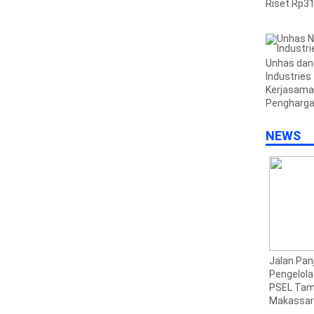
Riset Rp31,
Unhas dan 
Industries
Kerjasama
Pengharg
Beasiswa
NEWS
Pemkot Makassar
Menaker Yasseierli
Jalan Pan
3
Pastikan PSEL Segera
Tekankan Kolaborasi
Pengelol
Dibangun
Kampus dan Industri
PSEL Tam
Makassar 