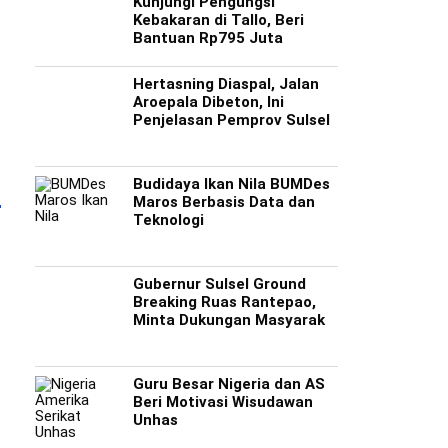
Kunjungi Pengungsi
Kebakaran di Tallo, Beri
Bantuan Rp795 Juta
Hertasning Diaspal, Jalan
Aroepala Dibeton, Ini
Penjelasan Pemprov Sulsel
Budidaya Ikan Nila BUMDes
Maros Berbasis Data dan
Teknologi
Gubernur Sulsel Ground
Breaking Ruas Rantepao,
Minta Dukungan Masyarak
Gubernur Andi Sudirman
Hertasning Diaspal, Jalan
PWI Cabut Lap
Guru Besar Nigeria dan AS
Kunjungi Pengungsi
Aroepala Dibeton, Ini
terhadap Hotm
Beri Motivasi Wisudawan
Kebakaran di Tallo, Beri
Penjelasan Pemprov
Usai Mediasi 
Unhas
Bantuan Rp795 Juta
Sulsel
Dasco