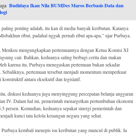
Budidaya Ikan Nila BUMDes Maros Berbasis Data dan
uga
logi
 paling penting adalah, itu kan di media banyak keributan. Katanya
isbakhun ribut, padahal nggak pernah ribut apa-apa,” ujar Purbaya.
ain, Menkeu mengungkapkan pertemuannya dengan Ketua Komisi XI
gsung cair. Bahkan, keduanya saling berbagi cerita dan makan
leh karena itu, Purbaya menegaskan pertemuan bukan sekadar
i. Sebaliknya, pertemuan tersebut menjadi momentum memperkuat
konstruktif antara eksekutif dan legislatif.
itu, diskusi keduanya juga menyinggung percepatan belanja anggaran
lan IV. Dalam hal ini, pemerintah menargetkan pertumbuhan ekonomi
,5 persen. Kemudian, keduanya sepakat sinergi pemerintah dan
enjadi kunci tata kelola keuangan negara yang sehat.
i, Purbaya kembali menepis isu keributan yang muncul di publik. Ia