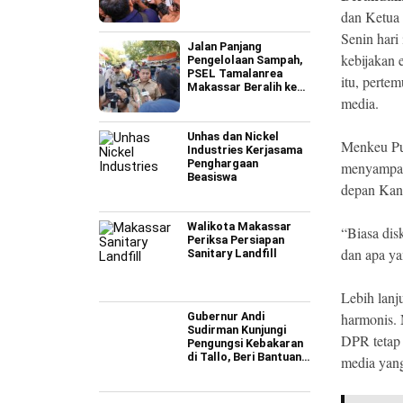
dan Ketua
Senin hari
Jalan Panjang
kebijakan 
Pengelolaan Sampah,
PSEL Tamalanrea
itu, perte
Makassar Beralih ke
Perpres 109
media.
Unhas dan Nickel
Menkeu Pur
Industries Kerjasama
Penghargaan
menyampaik
Beasiswa
depan Kan
Walikota Makassar
“Biasa dis
Periksa Persiapan
dan apa ya
Sanitary Landfill
Lebih lanj
Gubernur Andi
harmonis.
Sudirman Kunjungi
DPR tetap 
Pengungsi Kebakaran
di Tallo, Beri Bantuan
media yang
Rp795 Juta