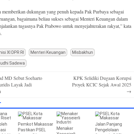
n memberikan dukungan yang penuh kepada Pak Purbaya sebagai
uangan, bagaimana beliau sukses sebagai Menteri Keuangan dalam
jalankan tugasnya Pak Prabowo untuk menyejahterakan rakyat,” kata
​​​
isi XI DPR RI
Menteri Keuangan
Misbakhun
Yudhi Sadewa
d MD Sebut Soeharto
KPK Selidiki Dugaan Korupsi
uridis Layak Jadi
Proyek KCIC Sejak Awal 2025
n
→
T
oleh
Pemkot Makassar
Jalan Panjang
Menaker
sasi
Pastikan PSEL
Pengelolaan