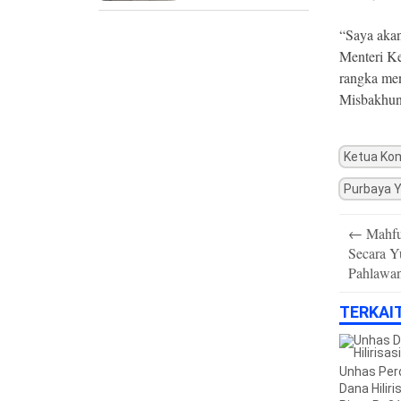
“Saya aka
Menteri Ke
rangka men
Misbakhun.​​​​​​​​​​​​​
Ketua Kom
Purbaya 
Post
←
Mahfu
navigation
Secara Y
Pahlawa
TERKAI
Unhas Per
Dana Hiliri