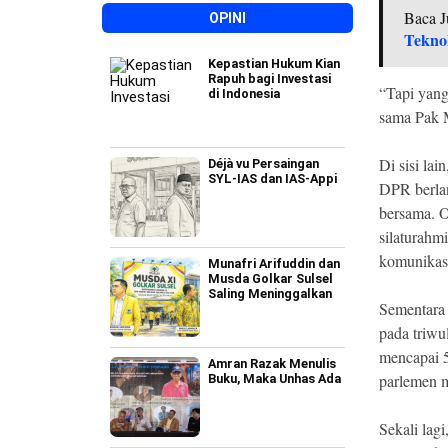
Baca J
OPINI
Tekno
Kepastian Hukum Kian
Rapuh bagi Investasi
“Tapi yang
di Indonesia
sama Pak M
Di sisi l
Déjà vu Persaingan
SYL-IAS dan IAS-Appi
DPR berlan
bersama. O
silaturahm
komunikasi 
Munafri Arifuddin dan
Musda Golkar Sulsel
Saling Meninggalkan
Sementara 
pada triwu
mencapai 5
Amran Razak Menulis
parlemen m
Buku, Maka Unhas Ada
Sekali lag