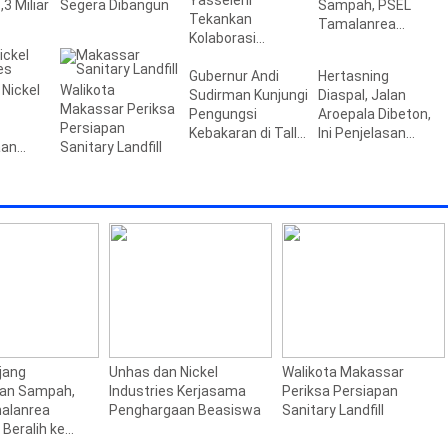
Yasseierli
3 Miliar
Segera Dibangun
Sampah, PSEL
Tekankan
Tamalanrea
Kolaborasi
Makassar Beralih
Kampus dan
ke Perpres 109
Industri
Gubernur Andi
Hertasning
Nickel
Walikota
Sudirman Kunjungi
Diaspal, Jalan
Makassar Periksa
Pengungsi
Aroepala Dibeton,
Persiapan
Kebakaran di Tallo,
Ini Penjelasan
aan
Sanitary Landfill
Beri Bantuan
Pemprov Sulsel
Rp795 Juta
jang
Unhas dan Nickel
Walikota Makassar
aan Sampah,
Industries Kerjasama
Periksa Persiapan
alanrea
Penghargaan Beasiswa
Sanitary Landfill
Beralih ke